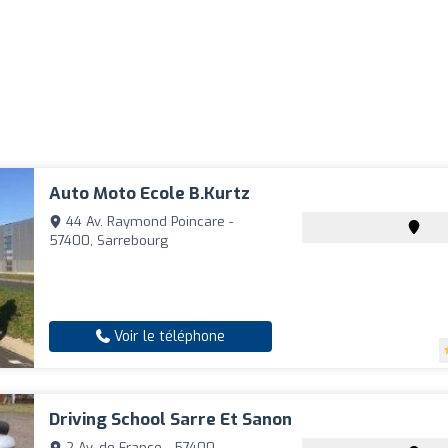
Auto Moto Ecole B.kurtz
44 Av. Raymond Poincare -
57400, Sarrebourg
Voir le téléphone
Driving School Sarre Et Sanon
2 Av. de France - 57400,