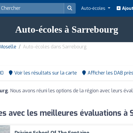
Auto-écoles
Ajout
Auto-écoles à Sarrebourg
Moselle
Auto-écoles dans Sarrebourg
10
Voir les résultats sur la carte
Afficher les DAB prè
ourg
. Nous avons réuni les options de la région avec leurs éval
s avec les meilleures évaluations à
Driving School Of The Fontaine