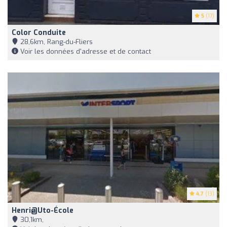
5
(17)
Color Conduite
28,6km, Rang-du-Fliers
Voir les données d'adresse et de contact
4.7
(13)
Henri@Uto-École
30,1km,