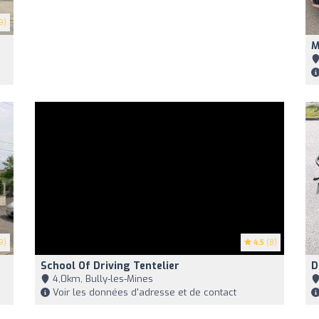
9)
M
9)
4.5
(8)
School Of Driving Tentelier
D
4,0km, Bully-les-Mines
Voir les données d'adresse et de contact