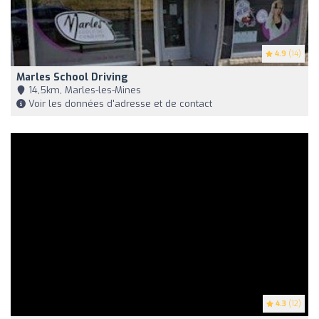
4.9
(14)
Marles School Driving
14,5km, Marles-les-Mines
Voir les données d'adresse et de contact
4.3
(12)