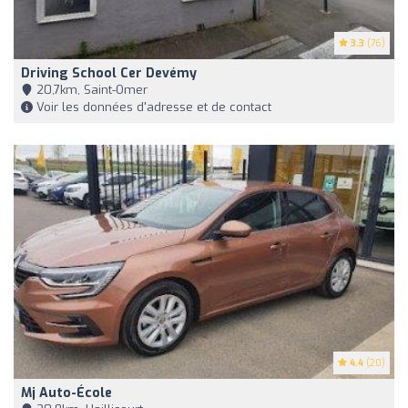
3.3
(76)
Driving School Cer Devémy
20,7km, Saint-Omer
Voir les données d'adresse et de contact
4.4
(20)
Mj Auto-École