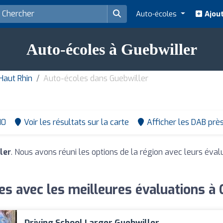
Auto-écoles
Ajout
Auto-écoles à Guebwiller
Haut Rhin
Auto-écoles dans Guebwiller
10
Voir les résultats sur la carte
Afficher les DAB prè
ler
. Nous avons réuni les options de la région avec leurs éval
es avec les meilleures évaluations à 
Driving School Larger Guebwiller