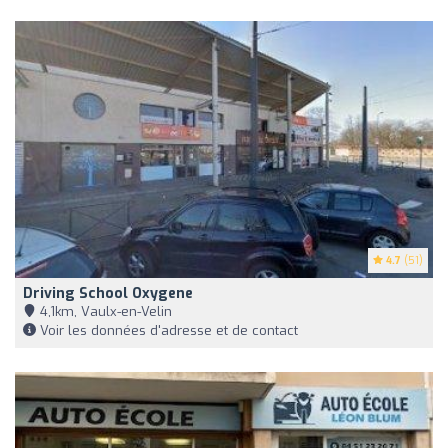
4.7
(51)
Driving School Oxygene
4,1km, Vaulx-en-Velin
Voir les données d'adresse et de contact