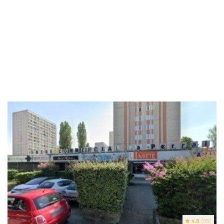
4.8
(35)