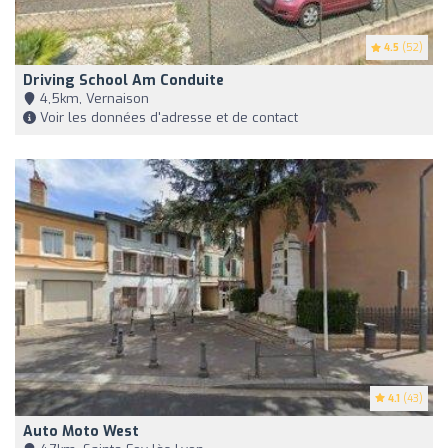
4.5
(52)
Driving School Am Conduite
4,5km, Vernaison
Voir les données d'adresse et de contact
4.1
(43)
Auto Moto West