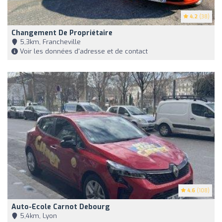
4.2
(38)
Changement De Propriétaire
5,3km, Francheville
Voir les données d'adresse et de contact
4.6
(108)
Auto-Ecole Carnot Debourg
5,4km, Lyon