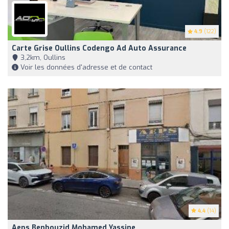
4.9
(122)
Carte Grise Oullins Codengo Ad Auto Assurance
3,2km, Oullins
Voir les données d'adresse et de contact
4.4
(14)
Aeps Benbouzid Mohamed Yassine