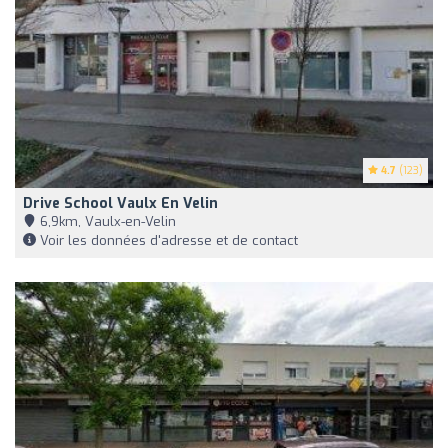
4.7
(123)
Drive School Vaulx En Velin
6,9km, Vaulx-en-Velin
Voir les données d'adresse et de contact