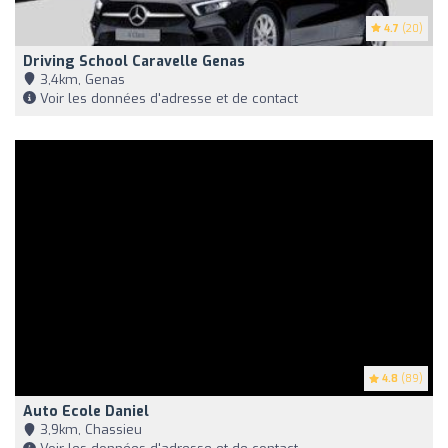
4.7
(20)
Driving School Caravelle Genas
3,4km, Genas
Voir les données d'adresse et de contact
4.8
(89)
Auto Ecole Daniel
3,9km, Chassieu