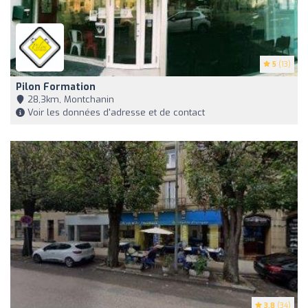
5
(13)
Pilon Formation
28,3km, Montchanin
Voir les données d'adresse et de contact
3.8
(34)