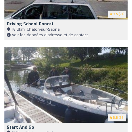
3.5
(24)
Driving School Poncet
16,0km, Chalon-sur-Saône
Voir les données d'adresse et de contact
3.8
(33)
Start And Go