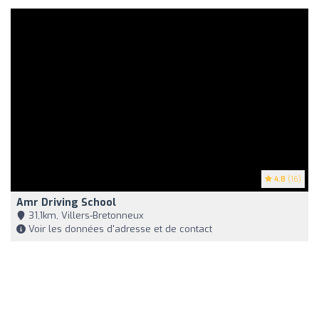
4.8
(16)
Amr Driving School
31,1km, Villers-Bretonneux
Voir les données d'adresse et de contact