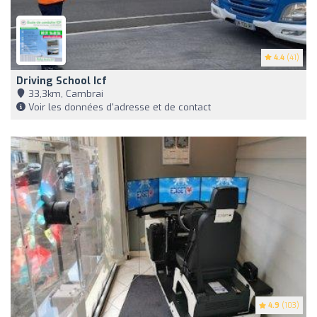
4.4
(41)
Driving School Icf
33,3km, Cambrai
Voir les données d'adresse et de contact
4.9
(103)