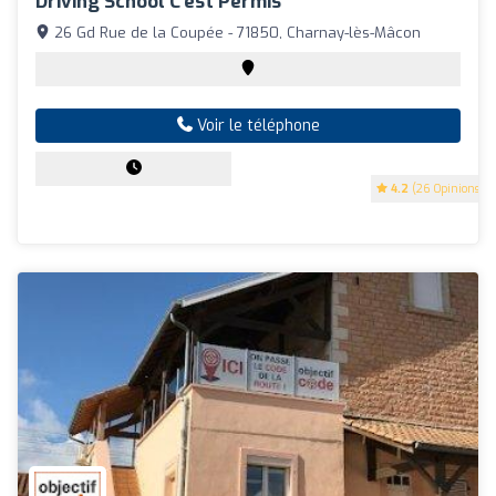
Driving School C'est Permis
26 Gd Rue de la Coupée - 71850, Charnay-lès-Mâcon
Voir le téléphone
4.2
(26 Opinions)