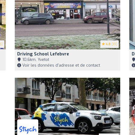
6)
4.8
(19)
Driving School Lefebvre
D
10,6km, Yvetot
Voir les données d'adresse et de contact