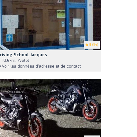
5
(34)
riving School Jacques
10,6km, Yvetot
Voir les données d'adresse et de contact