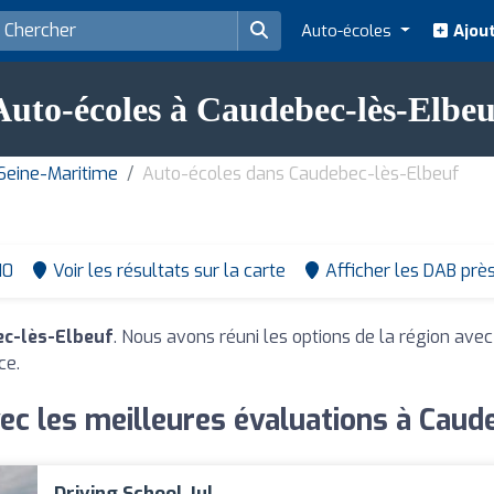
Auto-écoles
Ajout
Auto-écoles à Caudebec-lès-Elbeu
Seine-Maritime
Auto-écoles dans Caudebec-lès-Elbeuf
10
Voir les résultats sur la carte
Afficher les DAB prè
ec-lès-Elbeuf
. Nous avons réuni les options de la région avec
ce.
ec les meilleures évaluations à Caud
Driving School Jul