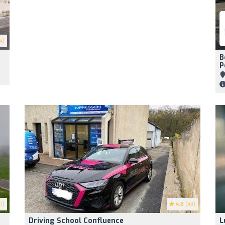
4)
B
P
1)
4.8
(43)
Driving School Confluence
L