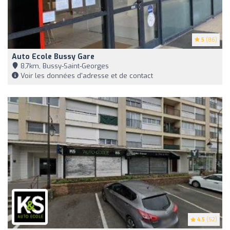
5
(86)
Auto Ecole Bussy Gare
8,7km, Bussy-Saint-Georges
Voir les données d'adresse et de contact
4.5
(52)