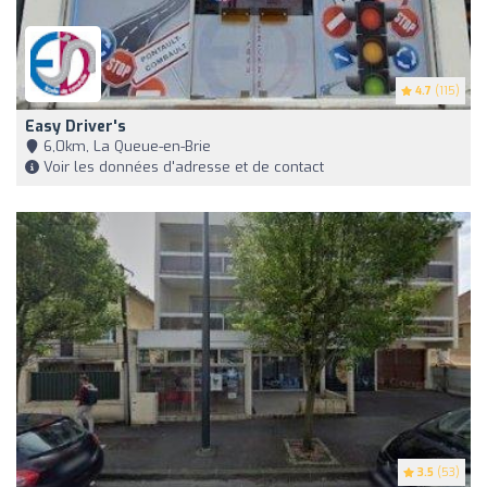
4.7
(115)
Easy Driver's
6,0km, La Queue-en-Brie
Voir les données d'adresse et de contact
3.5
(53)