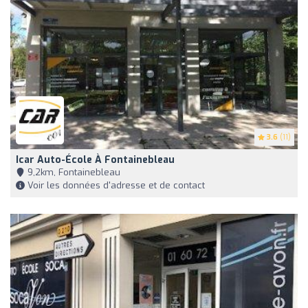
3.6
(11)
Icar Auto-École À Fontainebleau
9,2km, Fontainebleau
Voir les données d'adresse et de contact