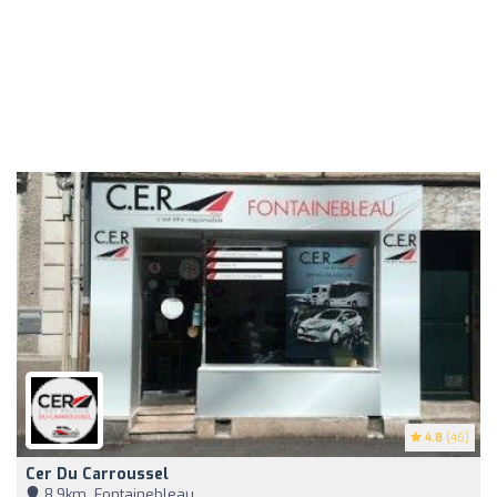
4.8
(46)
Cer Du Carroussel
8,9km, Fontainebleau