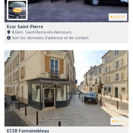
4.3
(48)
Ecsr Saint-Pierre
8,6km, Saint-Pierre-lès-Nemours
Voir les données d'adresse et de contact
3.1
(12)
ECSR Fontainebleau