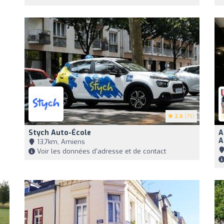
2.6
(79)
Stych Auto-École
A
A
13,7km, Amiens
Voir les données d'adresse et de contact