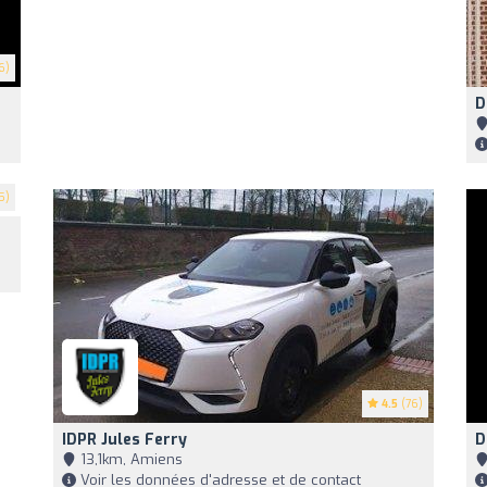
6)
D
5)
4.5
(76)
IDPR Jules Ferry
D
13,1km, Amiens
Voir les données d'adresse et de contact