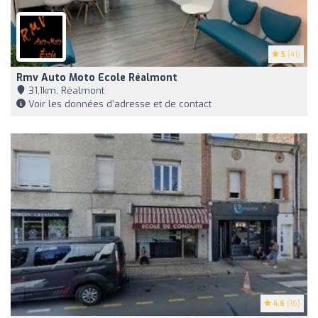
5
(41)
Rmv Auto Moto Ecole Réalmont
31,1km, Réalmont
Voir les données d'adresse et de contact
4.6
(16)