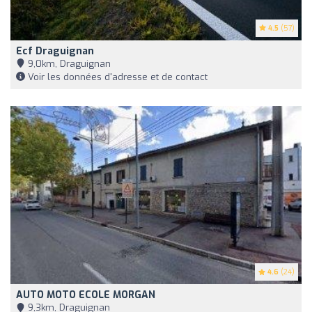
4.5
(57)
Ecf Draguignan
9,0km, Draguignan
Voir les données d'adresse et de contact
4.6
(24)
AUTO MOTO ECOLE MORGAN
9,3km, Draguignan