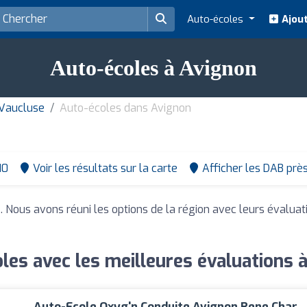
Auto-écoles
Ajout
Auto-écoles à Avignon
 Vaucluse
Auto-écoles dans Avignon
10
Voir les résultats sur la carte
Afficher les DAB prè
n
. Nous avons réuni les options de la région avec leurs évaluat
les avec les meilleures évaluations 
Auto-Ecole Oxyg'n Conduite Avignon Rene Char