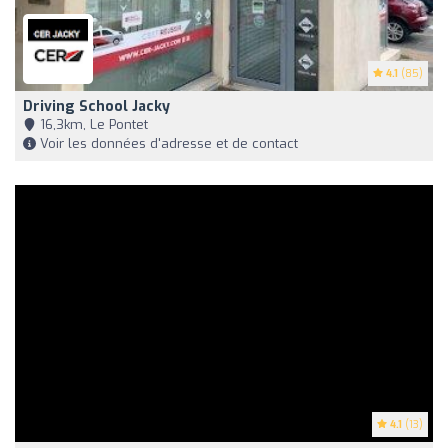
4.1
(85)
Driving School Jacky
16,3km, Le Pontet
Voir les données d'adresse et de contact
4.1
(13)