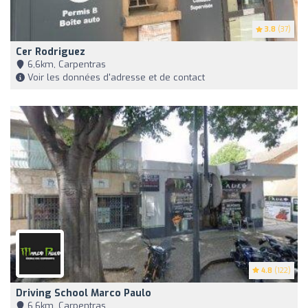
3.8
(37)
Cer Rodriguez
6,6km, Carpentras
Voir les données d'adresse et de contact
4.8
(122)
Driving School Marco Paulo
6,6km, Carpentras