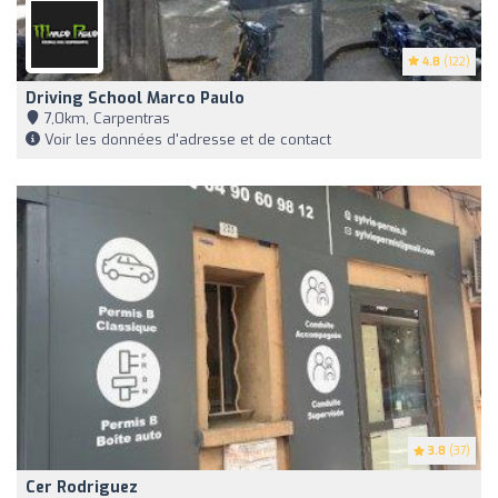
4.8
(122)
Driving School Marco Paulo
7,0km, Carpentras
Voir les données d'adresse et de contact
3.8
(37)
Cer Rodriguez