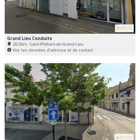
4.9
(31)
Grand Lieu Conduite
28,0km, Saint-Philbert-de-Grand-Lieu
Voir les données d'adresse et de contact
3.7
(29)