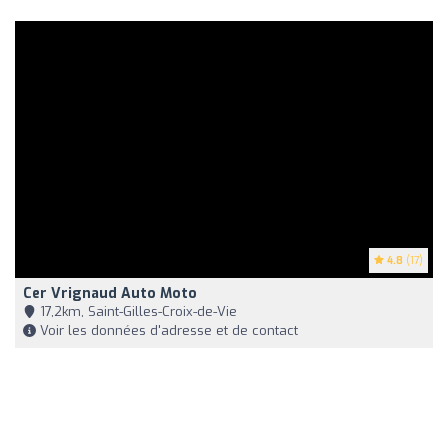
4.8
(17)
Cer Vrignaud Auto Moto
17,2km, Saint-Gilles-Croix-de-Vie
Voir les données d'adresse et de contact