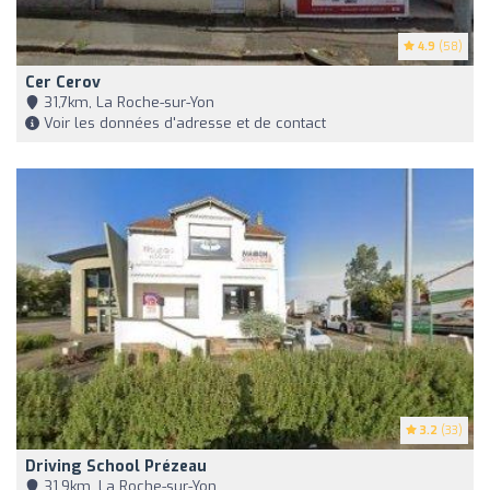
4.9
(58)
Cer Cerov
31,7km, La Roche-sur-Yon
Voir les données d'adresse et de contact
3.2
(33)
Driving School Prézeau
31,9km, La Roche-sur-Yon