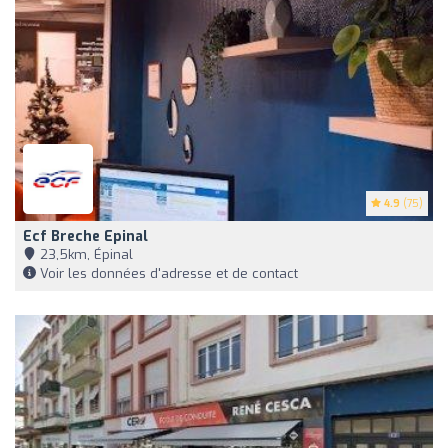
4.9
(75)
Ecf Breche Epinal
23,5km, Épinal
Voir les données d'adresse et de contact