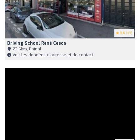
3.6
(43)
Driving School René Cesca
23,6km, Épinal
Voir les données d'adresse et de contact