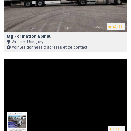
4.7
(38)
Mg Formation Epinal
24,3km, Uxegney
Voir les données d'adresse et de contact
3.4
(15)