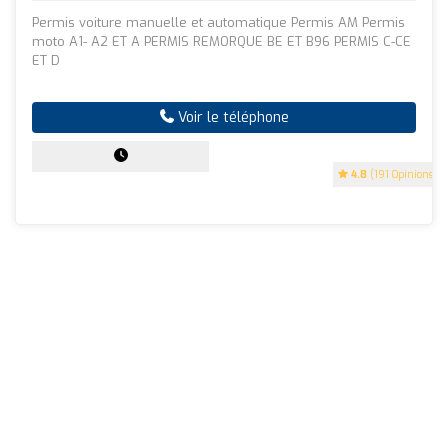
Permis voiture manuelle et automatique Permis AM Permis
moto A1- A2 ET A PERMIS REMORQUE BE ET B96 PERMIS C-CE
ET D
Voir le téléphone
4.8
(191 Opinions)