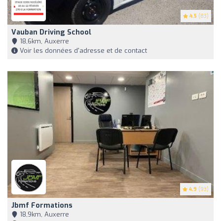
4.5
(83)
Vauban Driving School
18,6km, Auxerre
Voir les données d'adresse et de contact
4.9
(93)
Jbmf Formations
18,9km, Auxerre