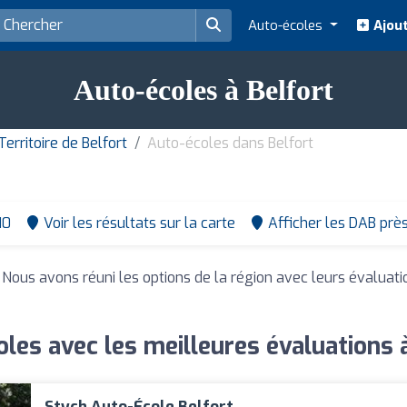
Auto-écoles
Ajout
Auto-écoles à Belfort
rritoire de Belfort
Auto-écoles dans Belfort
10
Voir les résultats sur la carte
Afficher les DAB prè
. Nous avons réuni les options de la région avec leurs évaluat
les avec les meilleures évaluations 
Stych Auto-École Belfort