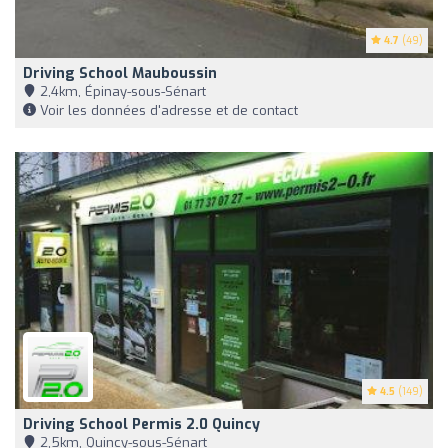
4.7
(49)
Driving School Mauboussin
2,4km, Épinay-sous-Sénart
Voir les données d'adresse et de contact
4.5
(149)
Driving School Permis 2.0 Quincy
2,5km, Quincy-sous-Sénart