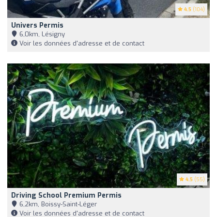
4.5
(104)
Univers Permis
6,0km, Lésigny
Voir les données d'adresse et de contact
4.5
(55)
Driving School Premium Permis
6,2km, Boissy-Saint-Léger
Voir les données d'adresse et de contact