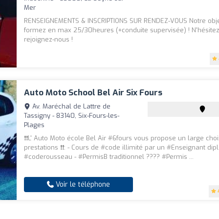
Mer
RENSEIGNEMENTS & INSCRIPTIONS SUR RENDEZ-VOUS Notre objec
formez en max 25/30heures (+conduite supervisée) ! N'hésitez
rejoignez-nous !
Auto Moto School Bel Air Six Fours
Av. Maréchal de Lattre de
Tassigny - 83140, Six-Fours-les-
Plages
❗❗L' Auto Moto école Bel Air #6fours vous propose un large cho
prestations ❗❗: - Cours de #code illimité par un #Enseignant di
#coderousseau - #PermisB traditionnel ???? #Permis ...
Voir le téléphone