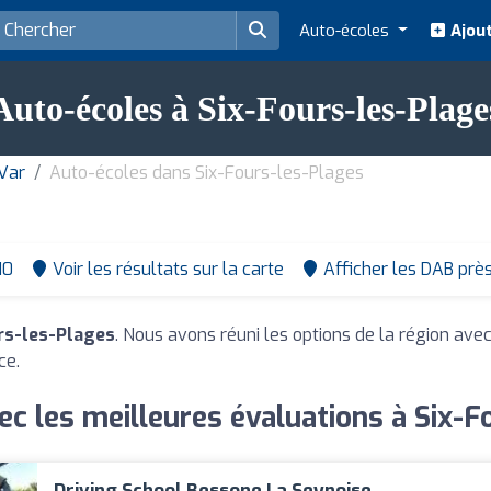
Auto-écoles
Ajout
Auto-écoles à Six-Fours-les-Plage
Var
Auto-écoles dans Six-Fours-les-Plages
10
Voir les résultats sur la carte
Afficher les DAB prè
rs-les-Plages
. Nous avons réuni les options de la région avec
ce.
ec les meilleures évaluations à Six-F
Driving School Bessone La Seynoise