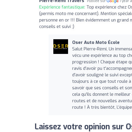
Pierre-Rémi Travers
Publiée sur
1 year 
Expérience fantastique:
Top expérience chez Os
(permis moto me concernant). Mention spéciale
personne en or !!! Bien évidemment un grand m
conseils et suivi ;)
Oser Auto Moto École
Salut Pierre-Rémi, Un immense 
vécu une expérience au top ch
progression ! Chaque étape qu
ravis d'avoir pu t'accompagner
d'avoir souligné le suivi excep
toujours à ce que tout roule à 
savoir que ses conseils et son
cela qu'ils donnent le meille
routes et de nouvelles aventur
route ! À très bientôt, L’équip
Laissez votre opinion sur 