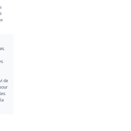
s
e
ux
 as
es
vi de
 pour
les
la