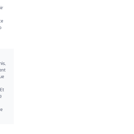
ir
te
p
mis,
ent
que
 Et
é
re