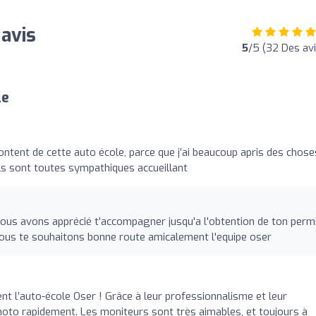
 avis
5
/5 (32 Des avi
le
ontent de cette auto école, parce que j’ai beaucoup apris des chose
Ils sont toutes sympathiques accueillant
us avons apprécié t'accompagner jusqu'a l'obtention de ton permi
 nous te souhaitons bonne route amicalement l'equipe oser
 l’auto-école Oser ! Grâce à leur professionnalisme et leur
oto rapidement. Les moniteurs sont très aimables, et toujours à