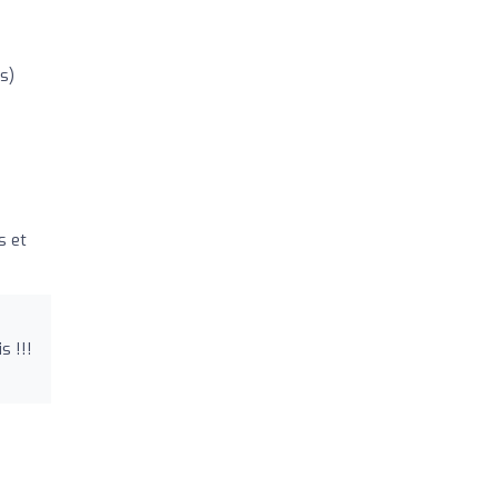
s)
s et
s !!!