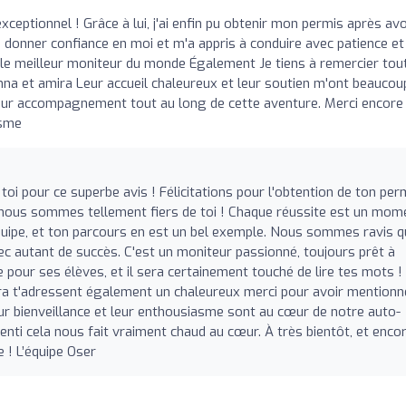
ceptionnel ! Grâce à lui, j'ai enfin pu obtenir mon permis après avo
e donner confiance en moi et m'a appris à conduire avec patience et
s le meilleur moniteur du monde Également Je tiens à remercier tou
eshna et amira Leur accueil chaleureux et leur soutien m'ont beaucou
 leur accompagnement tout au long de cette aventure. Merci encore
isme
toi pour ce superbe avis ! Félicitations pour l'obtention de ton per
t nous sommes tellement fiers de toi ! Chaque réussite est un mom
équipe, et ton parcours en est un bel exemple. Nous sommes ravis 
c autant de succès. C'est un moniteur passionné, toujours prêt à
 pour ses élèves, et il sera certainement touché de lire tes mots !
ira t'adressent également un chaleureux merci pour avoir mentionn
Leur bienveillance et leur enthousiasme sont au cœur de notre auto-
senti cela nous fait vraiment chaud au cœur. À très bientôt, et enco
e ! L’équipe Oser