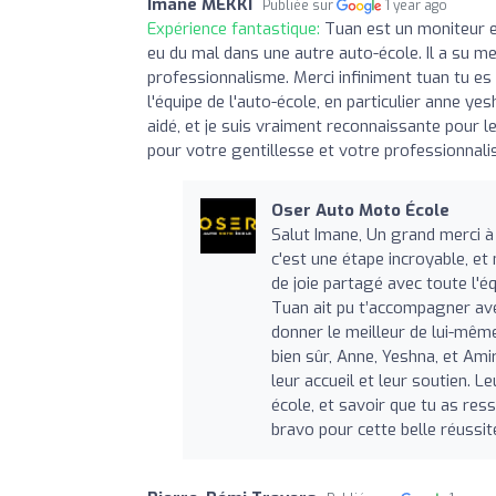
Imane MEKKI
Publiée sur
1 year ago
Expérience fantastique:
Tuan est un moniteur ex
eu du mal dans une autre auto-école. Il a su m
professionnalisme. Merci infiniment tuan tu e
l'équipe de l'auto-école, en particulier anne y
aidé, et je suis vraiment reconnaissante pour
pour votre gentillesse et votre professionnal
Oser Auto Moto École
Salut Imane, Un grand merci à 
c'est une étape incroyable, e
de joie partagé avec toute l'
Tuan ait pu t’accompagner ave
donner le meilleur de lui-même
bien sûr, Anne, Yeshna, et Am
leur accueil et leur soutien. 
école, et savoir que tu as res
bravo pour cette belle réussit