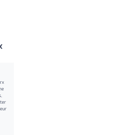
x
arx
ne
s,
ter
leur