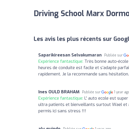
Driving School Marx Dormo
Les avis les plus récents sur Goog
Saparikireesan Selvakumaran
Publiée sur
Expérience fantastique:
Très bonne auto-école 
heures de conduite est facile et s’adapte parfa
rapidement. Je la recommande sans hésitation.
Ines OULD BRAHAM
Publiée sur
1 year ag
Expérience fantastique:
L' auto ecole est supe
ultra patients et bienveillants surtout Wael 
permis ici sans stress !!!
aly guindo
Publiée sur
1 year ago