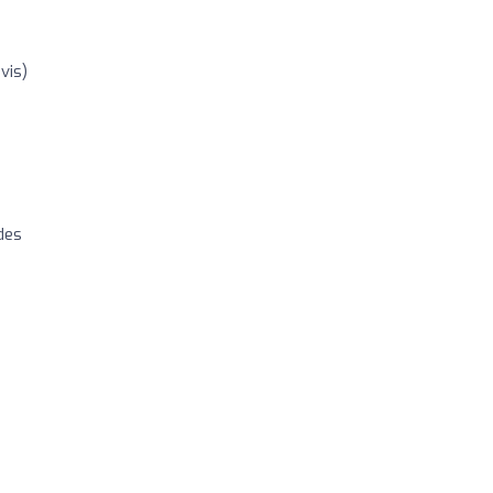
vis)
des