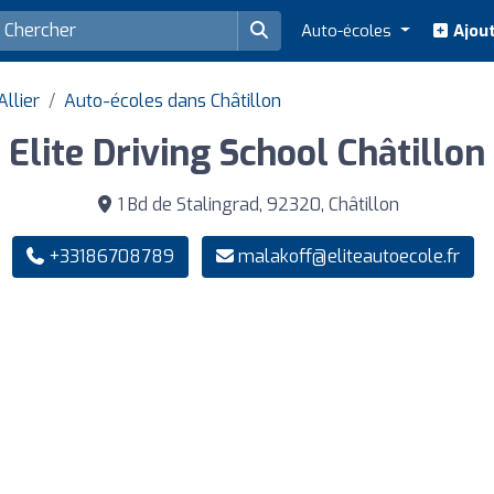
Auto-écoles
Ajout
llier
Auto-écoles dans Châtillon
Elite Driving School Châtillon
1 Bd de Stalingrad, 92320, Châtillon
+33186708789
malakoff@eliteautoecole.fr