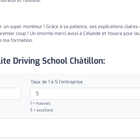
sérieux et réussite.”
r, un super moniteur ! Grâce à sa patience, ses explications claires 
u premier coup ! Un énorme merci aussi à Céliande et Yousra pour le
de ma formation.
ite Driving School Châtillon:
Taux de 1 à 5 l'entreprise
1 = mauvais
5 = excellent