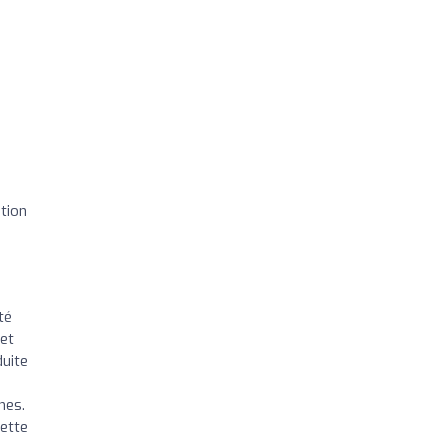
tion
té
 et
duite
hes.
ette