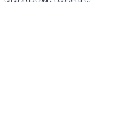
comparer et à choisir en toute confiance.