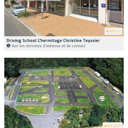
4.5
(62)
Driving School L'hermitage Christine Teyssier
Voir les données d'adresse et de contact
4.4
(200)