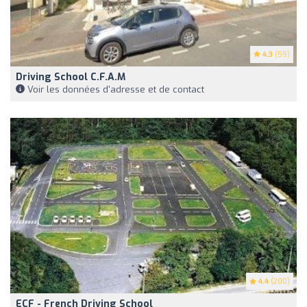
4.3
(59)
Driving School C.f.a.m
Voir les données d'adresse et de contact
4.4
(200)
ECF - French Driving School