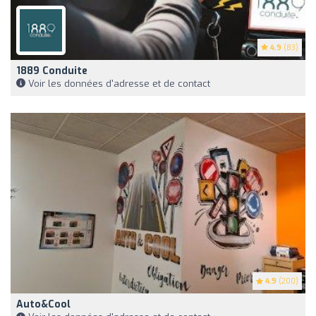
4.9
(83)
1889 Conduite
Voir les données d'adresse et de contact
4.9
(200)
Auto&Cool