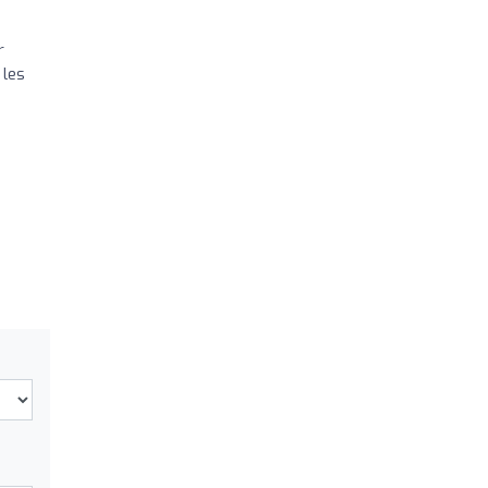
r
 les