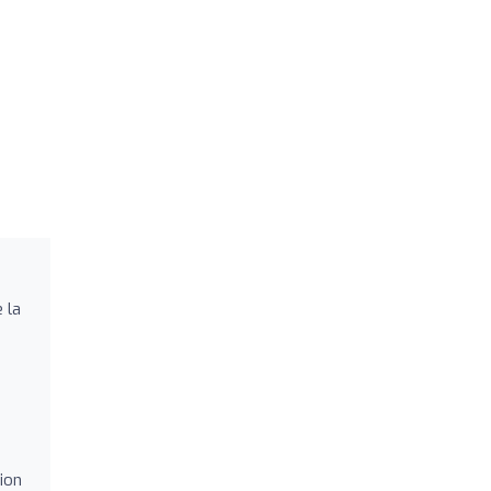
 la
ion