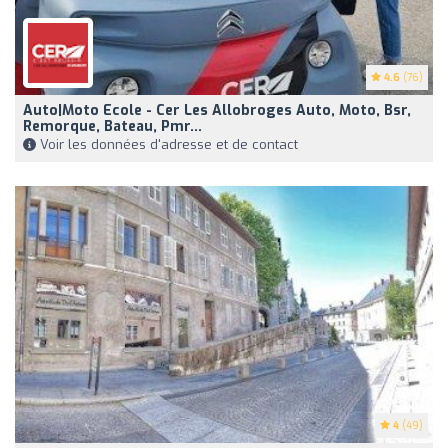
4.6
(76)
Auto|Moto Ecole - Cer Les Allobroges Auto, Moto, Bsr,
Remorque, Bateau, Pmr...
Voir les données d'adresse et de contact
4
(49)