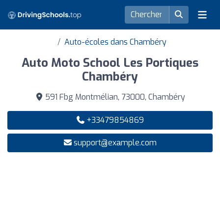
Auto-écoles dans Chambéry
Auto Moto School Les Portiques
Chambéry
591 Fbg Montmélian, 73000, Chambéry
+33479854869
support@exаmple.com