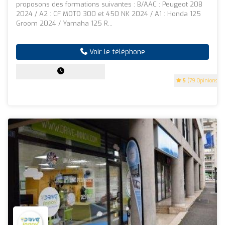
proposons des formations suivantes : B/AAC : Peugeot 208
2024 / A2 : CF MOTO 300 et 450 NK 2024 / A1 : Honda 125
Groom 2024 / Yamaha 125 R...
Voir le téléphone
5
(79 Opinions)