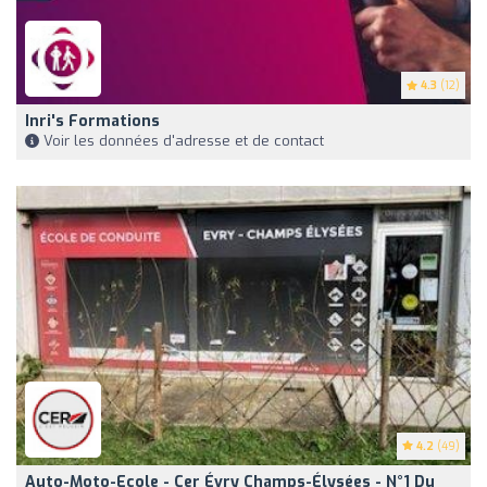
4.3
(12)
Inri's Formations
Voir les données d'adresse et de contact
4.2
(49)
Auto-Moto-Ecole - Cer Évry Champs-Élysées - N°1 Du