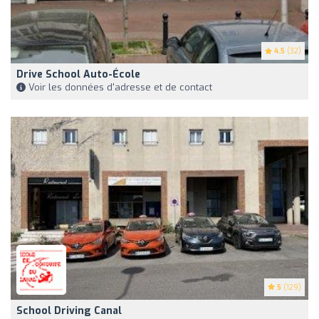
4.5
(32)
Drive School Auto-École
Voir les données d'adresse et de contact
5
(129)
School Driving Canal