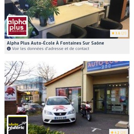
3.6
(21)
Alpha Plus Auto-École À Fontaines Sur Saône
Voir les données d'adresse et de contact
4.2
(28)