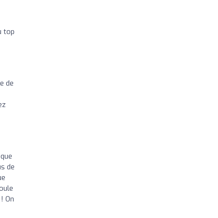
u top
re de
u
ez
ique
us de
ue
roule
 ! On