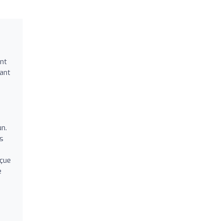
ant
sant
n.
rs
rçue
e