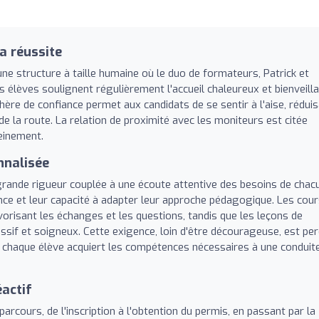
a réussite
ne structure à taille humaine où le duo de formateurs, Patrick et
es élèves soulignent régulièrement l'accueil chaleureux et bienveill
ère de confiance permet aux candidats de se sentir à l'aise, rédui
e la route. La relation de proximité avec les moniteurs est citée
einement.
nnalisée
ande rigueur couplée à une écoute attentive des besoins de chacu
nce et leur capacité à adapter leur approche pédagogique. Les cou
orisant les échanges et les questions, tandis que les leçons de
ssif et soigneux. Cette exigence, loin d'être décourageuse, est pe
e chaque élève acquiert les compétences nécessaires à une conduit
actif
rcours, de l'inscription à l'obtention du permis, en passant par la