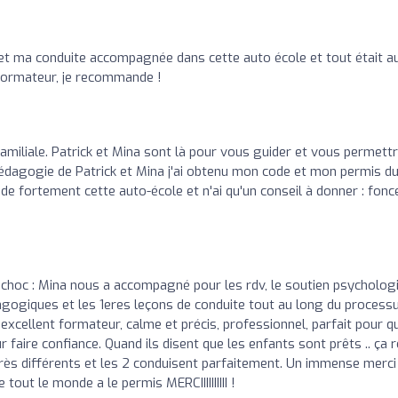
et ma conduite accompagnée dans cette auto école et tout était a
 formateur, je recommande !
amiliale. Patrick et Mina sont là pour vous guider et vous permett
pédagogie de Patrick et Mina j'ai obtenu mon code et mon permis d
e fortement cette auto-école et n'ai qu'un conseil à donner : fonc
e choc : Mina nous a accompagné pour les rdv, le soutien psycholog
dagogiques et les 1eres leçons de conduite tout au long du process
, excellent formateur, calme et précis, professionnel, parfait pour q
 faire confiance. Quand ils disent que les enfants sont prêts .. ça 
rès différents et les 2 conduisent parfaitement. Un immense merci
tout le monde a le permis MERCIIIIIIIIII !