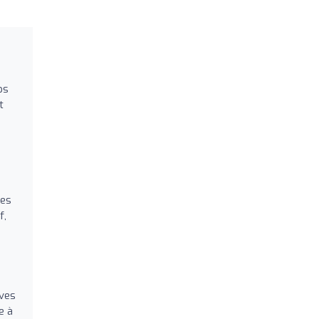
ps
t
u
ues
f,
Yves
e à