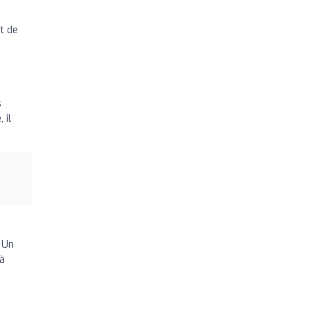
t de
s
 il
 Un
 à