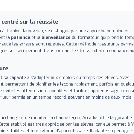
entré sur la réussite
na à Tignieu-Jameyzieu, se distingue par une approche humaine et
ent la
patience
et la
bienveillance
du formateur, qui prend le tem
rsque les erreurs sont répétées. Cette méthode rassurante perme
gresser sereinement, transformant le stress initial en confiance a
sure
st sa capacité à s'adapter aux emplois du temps des élèves. Yves
té
, permettant de planifier les leçons rapidement, parfois en quelq
évite les attentes interminables et facilite l'apprentissage intensi
r leur permis en un temps record, souvent en moins de deux mois.
i changent de moniteur à chaque leçon, Arcadie offre la garantie
te stabilité est très appréciée par les élèves, car elle permet à 
oints faibles et leur rythme d'apprentissage. Il adapte sa pédagogi