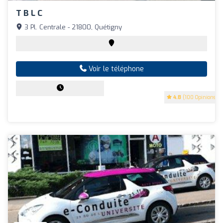
T B L C
3 Pl. Centrale - 21800, Quétigny
Voir le téléphone
4.8
(100 Opinions)