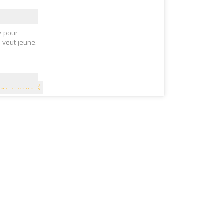
e pour
 veut jeune,
5
(198 Opinions)