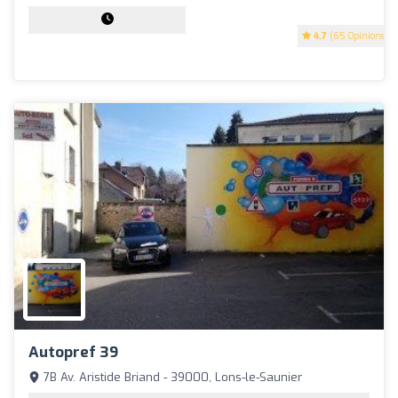
4.7
(65 Opinions)
Autopref 39
7B Av. Aristide Briand - 39000, Lons-le-Saunier