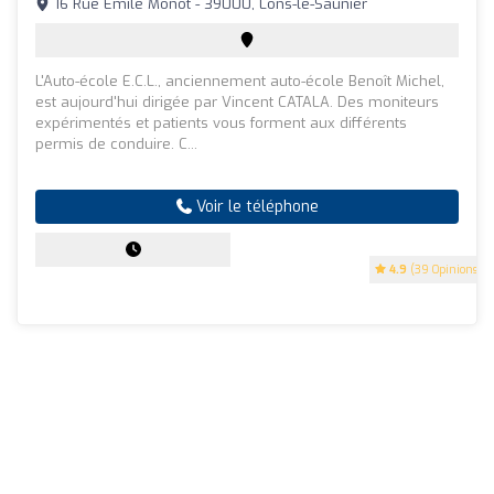
16 Rue Emile Monot - 39000, Lons-le-Saunier
L'Auto-école E.C.L., anciennement auto-école Benoît Michel,
est aujourd'hui dirigée par Vincent CATALA. Des moniteurs
expérimentés et patients vous forment aux différents
permis de conduire. C...
Voir le téléphone
4.9
(39 Opinions)