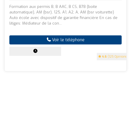
Formation aux permis B, B AAC, B CS, B78 (boite
automatique), AM (bsr), 125, A1, A2, A, AM (bsr voiturette)
Auto école avec dispositif de garantie financière En cas de
litiges: Médiateur de la con...
Voir le téléphone
4.6
(125 Opinions)