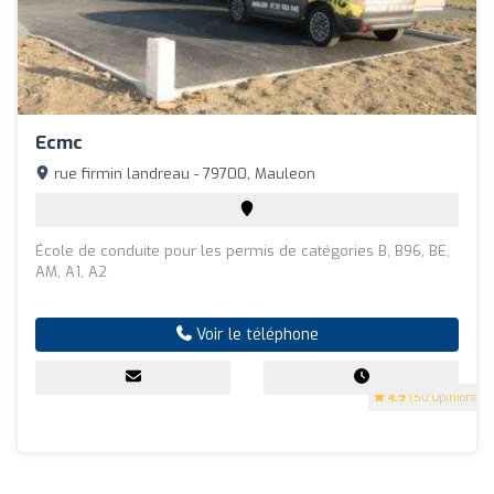
Ecmc
rue firmin landreau - 79700, Mauleon
École de conduite pour les permis de catégories B, B96, BE,
AM, A1, A2
Voir le téléphone
4.9
(50 Opinions)