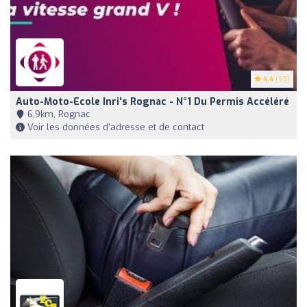
4.4
(93)
Auto-Moto-Ecole Inri's Rognac - N°1 Du Permis Accéléré
6,9km, Rognac
Voir les données d'adresse et de contact