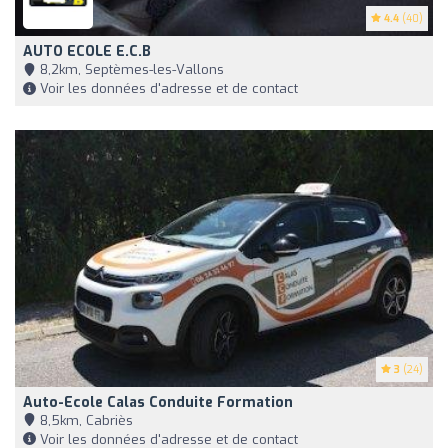
4.4
(40)
AUTO ECOLE E.C.B
8,2km, Septèmes-les-Vallons
Voir les données d'adresse et de contact
3
(24)
Auto-Ecole Calas Conduite Formation
8,5km, Cabriès
Voir les données d'adresse et de contact