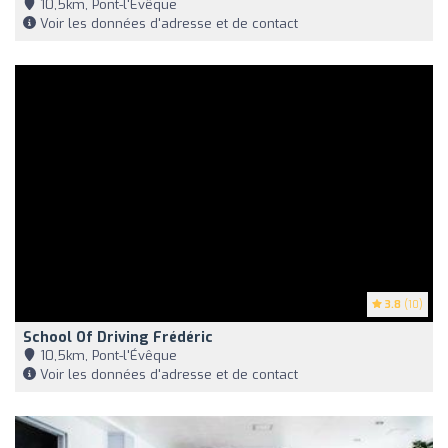
10,5km, Pont-l'Évêque
Voir les données d'adresse et de contact
3.8
(10)
School Of Driving Frédéric
10,5km, Pont-l'Évêque
Voir les données d'adresse et de contact